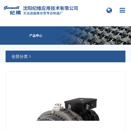
s
-->


全部分类
