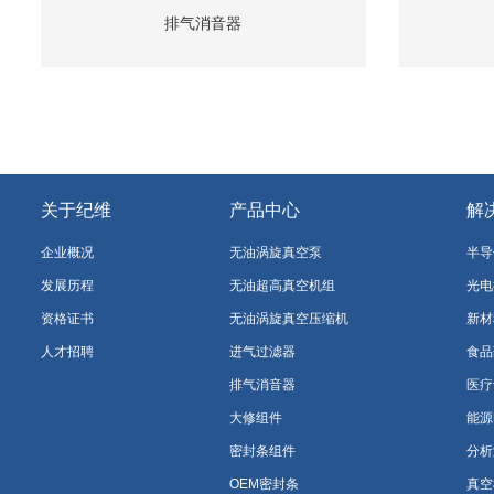
排气消音器
关于纪维
产品中心
解
企业概况
无油涡旋真空泵
半导
发展历程
无油超高真空机组
光电
资格证书
无油涡旋真空压缩机
新材
人才招聘
进气过滤器
食品
排气消音器
医疗
大修组件
能源
密封条组件
分析
OEM密封条
真空