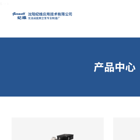
s
-->