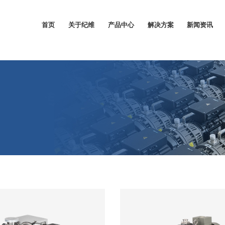
首页
关于纪维
产品中心
解决方案
新闻资讯
企业概况
无油涡旋真空泵
半导体行业
行业资讯
发展历程
无油超高真空机组
光电行业
公司新闻
资格证书
无油涡旋真空压缩
新材料制备行业
机
人才招聘
食品药品加工行业
进气过滤器
医疗设备行业
排气消音器
能源电力行业
大修组件
分析测试仪器行业
密封条组件